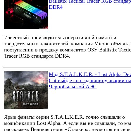
Ballistix Tactical Tracer RGB станда
DDR4
Известный производитель оперативной памяти и
твердотельных накопителей, компания Micron объявила
поступлении в продажу комплектов ОЗУ Ballistix Tactic
Tracer RGB стандарта DDR4.
Мод S.T.A.L.K.E.R. - Lost Alpha Dev
Cut выйдет на годовщину аварии н
Чернобыльской АЭС
Ярые фанаты серии S.T.A.L.K.E.R. точно слышали о
модификации Lost Alpha. А если вы не слышали, то мы
расскажем. Великая серия «Сталкер», несмотря на сво