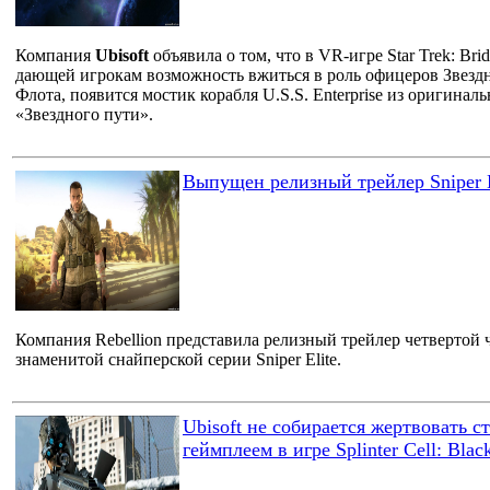
Компания
Ubisoft
объявила о том, что в VR-игре Star Trek: Bri
дающей игрокам возможность вжиться в роль офицеров Звезд
Флота, появится мостик корабля U.S.S. Enterprise из оригинал
«Звездного пути».
Выпущен релизный трейлер Sniper E
Компания Rebellion представила релизный трейлер четвертой 
знаменитой снайперской серии Sniper Elite.
Ubisoft не собирается жертвовать ст
геймплеем в игре Splinter Cell: Black